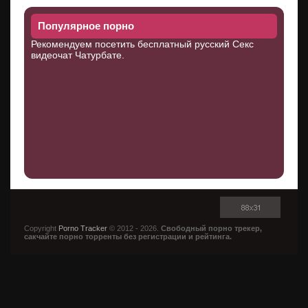
Популярное порно
Рекомендуем посетить бесплатный русский Секс
видеочат
Чатурбате
.
Copyright
Porno Tracker
© 2012 - 2026.
Свободный порно трекер,
сакчайте порно торренты без регистрации и рейтинга.