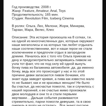
Год производства: 2008 г.
Жанр: Feature, Amateur, Anal, Toys
Продолжительность: 165 мин.
Студия: Revolution Film, Iceberg Cinema
В ролях: Ольга, Лео, Мелони, Жорж, Минерва,
Тарзан, Мара, Велес, Клео
Описание: Эта история произошла на 8 сотках, т.е.
на одной из многочисленных дач, которые окружают
наши мегаполисы и на которых так любят отдыхать
наши соотечественники, вот и наши герои не стали
исключением и предпочли отдых в загородном
домике. Началось все с того что Ольга приехав на
дачу и предусмотрительно затарившись пивком не
учла тот факт, что не под силу ей одной вынуть
бочку пива из багажника автомобиля ,да, да именно
бочку, ведь все это происходит у нас и по этой
причине девки запасаются пивом бочками, кто
знает куда заведет кривая, а пива как известно мало
то не бывает, как и не красивых женщин! Не было
бы счастья, да несчастье помогло, так и случилось с
нашей героиней, к ее счастью мимо проезжали
двое молодцев и они то и стали первыми
жертвами….Дальше события развиваются
стремительно, парни помогли девчушке, та в свою
очередь в долгу не осталась…Все знают русское