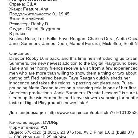
Страна: США
Жанр: Feature, Anal
Продолжительность: 01:19:45
Язык: Английский
Режиссер: Robby D
Студия: Digital Playground
В ролях:
Kristina Rose, Lexi Belle, Faye Reagan, Charles Dera, Aletta Oce
Janie Summers, James Deen, Manuel Ferrara, Mick Blue, Scott Na
Описание:
Director Robby D. is back, and this time he's introducing us to Jan
Summers, the new newest addition to the Digital Playground beaut
Janie and her horny friends receive a visit from a few experienced
men who are more than willing to show them a thing or two about
getting off. Red haired beauty Faye Reagan quickly sheds her
innocence and takes the reigns in passing out pleasures. Pulse-
pounding Aletta Ocean takes on a stunning role in one of her first
American productions. Janie Summers: Private Lessons? is sure t
steam up the winter months and leave viewers yearning for anoth
taste of Digital Playground's newest star!
Доп. информация: http://www.xonair.com/detail.cfm?id=1010253
Качество
видео: DVDRip
Формат видео: AVI
Видео: 576x320 (1.80:1), 23.976 fps, XviD Final 1.0.3 (build 37)
~1086 kbps avg, 0.25 bit/pixel