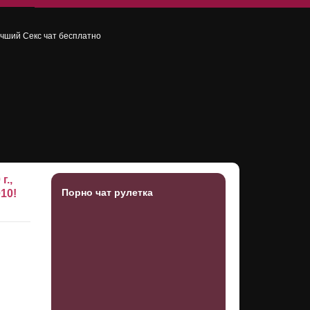
учший
Секс чат
бесплатно
г.,
Порно чат рулетка
010!