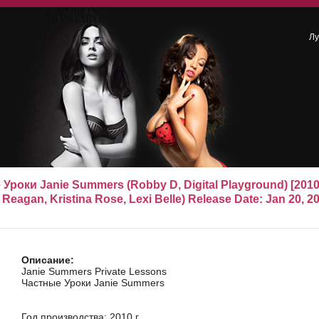
Л
Уроки Janie Summers (Robby D, Digital Playground) [2010 
 Reagan, Kristina Rose, Lexi Belle) Release Date: Jan 20, 2
Описание:
Janie Summers Private Lessons
Частные Уроки Janie Summers
Год производства: 2010 г.