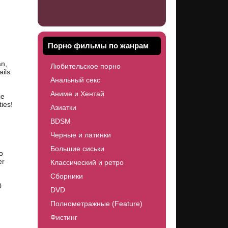
Порно фильмы по жанрам
an,
Любительское порно
ils
Анальный секс
Аниме и Хентай
ie
ies!
Азиатки
BDSM
Черные и латинки
Большие сиськи
o
er
Классический и ретро
Сборники
0
DVD
Полнометражные (Feature)
Фистинг