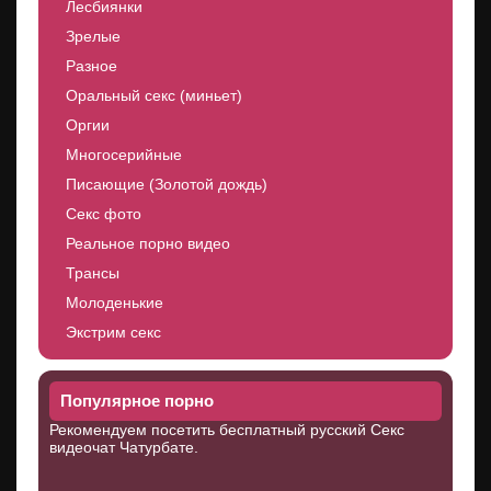
Лесбиянки
Зрелые
Разное
Оральный секс (миньет)
Оргии
Многосерийные
Писающие (Золотой дождь)
Секс фото
Реальное порно видео
Трансы
Молоденькие
Экстрим секс
Популярное порно
Рекомендуем посетить бесплатный русский Секс
видеочат
Чатурбате
.