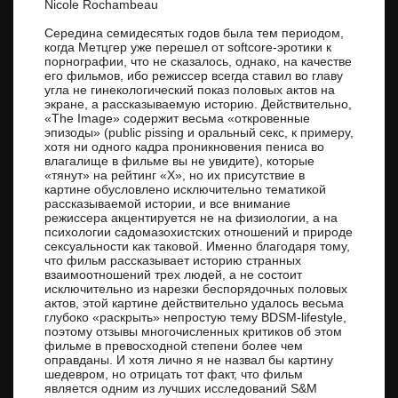
Nicole Rochambeau
Середина семидесятых годов была тем периодом,
когда Метцгер уже перешел от softcore-эротики к
порнографии, что не сказалось, однако, на качестве
его фильмов, ибо режиссер всегда ставил во главу
угла не гинекологический показ половых актов на
экране, а рассказываемую историю. Действительно,
«The Image» содержит весьма «откровенные
эпизоды» (public pissing и оральный секс, к примеру,
хотя ни одного кадра проникновения пениса во
влагалище в фильме вы не увидите), которые
«тянут» на рейтинг «X», но их присутствие в
картине обусловлено исключительно тематикой
рассказываемой истории, и все внимание
режиссера акцентируется не на физиологии, а на
психологии садомазохистских отношений и природе
сексуальности как таковой. Именно благодаря тому,
что фильм рассказывает историю странных
взаимоотношений трех людей, а не состоит
исключительно из нарезки беспорядочных половых
актов, этой картине действительно удалось весьма
глубоко «раскрыть» непростую тему BDSM-lifestyle,
поэтому отзывы многочисленных критиков об этом
фильме в превосходной степени более чем
оправданы. И хотя лично я не назвал бы картину
шедевром, но отрицать тот факт, что фильм
является одним из лучших исследований S&M