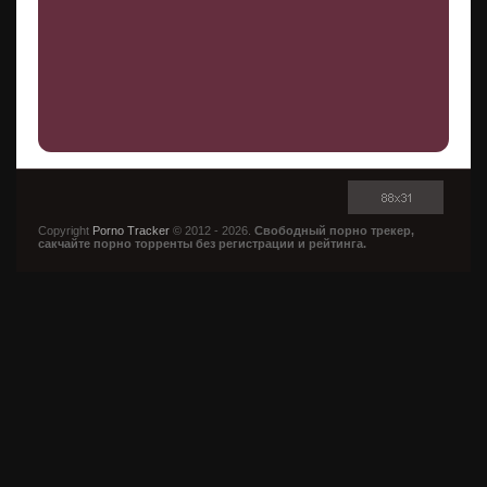
Copyright
Porno Tracker
© 2012 - 2026.
Свободный порно трекер,
сакчайте порно торренты без регистрации и рейтинга.